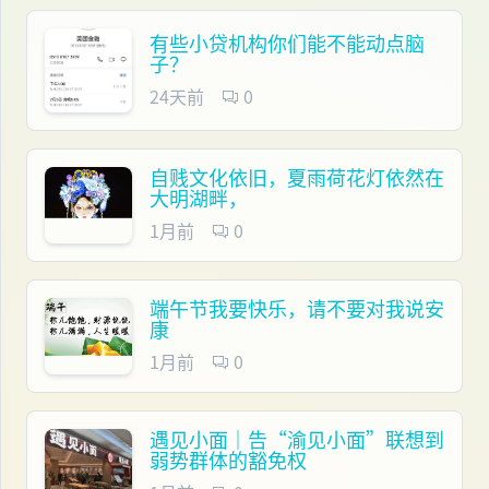
有些小贷机构你们能不能动点脑
子？
24天前
0
自贱文化依旧，夏雨荷花灯依然在
大明湖畔，
1月前
0
端午节我要快乐，请不要对我说安
康
1月前
0
遇见小面｜告“渝见小面”联想到
弱势群体的豁免权