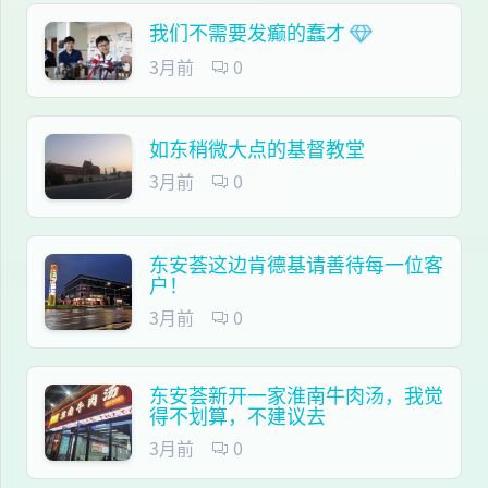
我们不需要发癫的蠢才
3月前
0
如东稍微大点的基督教堂
3月前
0
东安荟这边肯德基请善待每一位客
户！
3月前
0
东安荟新开一家淮南牛肉汤，我觉
得不划算，不建议去
3月前
0