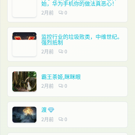
始，华为手机你的做法真恶心！
2月前
0
监控行业的垃圾败类，中维世纪。
强烈抵制
2月前
0
霸王茶姬,眯眯眼
2月前
0
渡
2月前
0