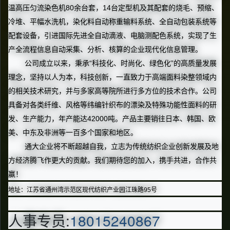
温高压匀流染色机80余台套，14台定型机及其配套的烧毛、预缩、
冷堆、平幅水洗机，染化料自动称重输料系统、全自动包装系统等
配套设备，引进国际先进全自动滴液、电脑测配色系统，实现了生
产全流程信息自动采集、分析、核算的企业现代化信息管理。
公司成立以来，秉承“科技化、时尚化、绿色化”的高质量发展
理念，坚持以人为本，科技创新，一直致力于高端面料染整领域内
的相关技术研究，并与多家高等院所进行多方位的技术合作。公司
具备对各类纤维、风格等纬编针织布的漂染及特殊功能性面料的研
发、生产能力，年产能达42000吨。产品主要销往日本、韩国、欧
美、中东及非洲等一百多个国家和地区。
通大企业将不断超越自我，立志为传统纺织企业创新发展及地
方经济腾飞作更大的贡献。我们期待您的加入，携手共进，合作共
赢！
地址：江苏省通州湾示范区现代纺织产业园江珠路95号
人事专员:
18015240867