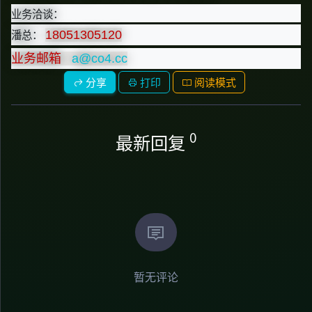
业务洽谈：
潘总：
18051305120
业务邮箱
a@co4.cc
分享
打印
阅读模式
0
最新回复
暂无评论