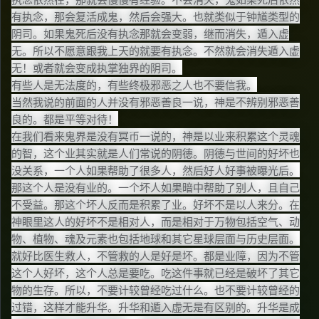
有执念，那会复活成鬼，然后会强大。也就类似于钟馗类型的
阴司。如果鬼死后没有执念那就会变弱，继而消失，遁入虚
无。所以不愿意跟我上天的就要有执念。不然就会消失遁入虚
无！或者就会变成执掌独界的阴司。
有些人是无法度的，有些终极邪恶之人也不要信我。
当然我说的前面的人并没有邪恶善良一说，神是不辨别邪恶善
良的。都是平等对待！
在我们看来鬼界是没有冥币一说的，神是以业来积累这个灵魂
的智，这个业其实就是人们常说的阴德。阴德与世间的好坏也
没关系，一个人如果帮助了很多人，然后好人好事被曝光后。
那这个人是没有业的。一个坏人如果暗中帮助了别人，且自己
不受益。那这个坏人反而是积累了业。好坏不是以人来分。在
神眼里这人的好坏不是相对人，而是相对于万物包括空气、动
物、植物、魂及元素也包括地球和其它星球层面与历史层面。
就好比医生救人，不管救的人是好是坏。都是业障，因为不管
这个人好坏，这个人总是要吃。吃这件事就已经是破坏了其它
物的生存。所以，不要计较曾经吃过什么。也不要计较曾经的
过错，这样才能升华。升华和遁入虚无是有区别的。升华是成