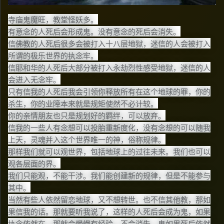
寺庙鬼魔旺，教堂怪妖多。
有意念的人死后会形成鬼。没有意念的死后会消失。
信佛教的人死后很多会被打入十八层地狱，迷信的人会被打入
所谓的极乐世界的执念牢。
信耶和华的人死后大部分被打入永劫烈性感受地狱，迷信的人
会进入无念牢。
只有信我的人死后我会引领你释放所有在这个地球的罪，你的
杀生，你的业障本来就是规矩使然不必计较。
你的亲情朋友也只是规划好的羁绊，可以放弃。
信我的一些人有念想可以投胎重新度化，没有念想的可以随我
上天，灵魂并入这个世界唯一的神，俗称规律。
那样我们就可以观世界，包括地球上的过往未来。我们也可以
观各层面的界。
我们只能观，不能干涉。我们能创建新的规律，但是不能参与
其中。
当然有些人依然留恋地球，又不想转世。也不信其他教，那如
果信我的话。那就要听我说了，这样的人死后会成为鬼，如果
执念依然在，那就会慢慢有经验。不会消失，鬼如果死后依然