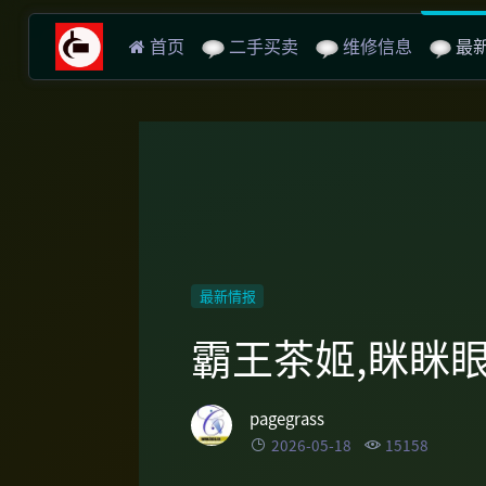
二手买卖
维修信息
最
首页
最新情报
霸王茶姬,眯眯
pagegrass
2026-05-18
15158