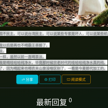
国不民主。可以说台湾民主。可以说某些专家是坏人，可以说某些机
我以后是再也不喝霸王茶姬了。
弦。
一样，虽然以前一直喝茶派。
我是喝哇哈哈纯净水，毕竟那时候宗老时代的哇哈哈纯净水真的纯。
了，因为喝起来也喝农夫山泉没啥区别了，一看是今麦郎代加工的。
分享
打印
阅读模式
0
最新回复